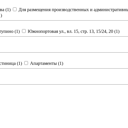
ва (
1
)
Для размещения производственных и административны
1
)
тупино (
1
)
Южнопортовая ул., вл. 15, стр. 13, 15/24, 20 (
1
)
стиница (
1
)
Апартаменты (
1
)