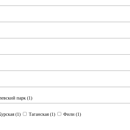
евский парк (
1
)
Курская (
1
)
Таганская (
1
)
Фили (
1
)