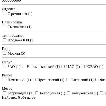
5500000000
Отделка
С ремонтом (
1
)
Планировка
Смешанная (
1
)
Тип продажи
Продажа ЮЛ (
1
)
Город
Москва (
5
)
Округ
ЗАО (
1
)
Новомосковский (
1
)
ЦАО (
2
)
ЮВАО (
1
)
Район
Печатники (
1
)
Пресненский (
1
)
Таганский (
1
)
Фил
Метро
Баррикадная (
1
)
Белорусская (
1
)
Кожуховская (
1
)
Найдено: 6 объектов