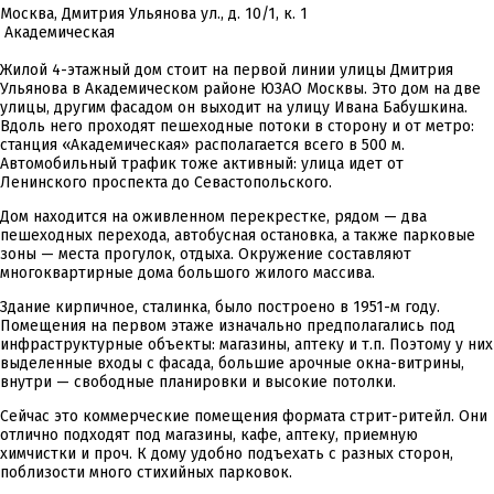
Москва, Дмитрия Ульянова ул., д. 10/1, к. 1
Академическая
Жилой 4-этажный дом стоит на первой линии улицы Дмитрия
Ульянова в Академическом районе ЮЗАО Москвы. Это дом на две
улицы, другим фасадом он выходит на улицу Ивана Бабушкина.
Вдоль него проходят пешеходные потоки в сторону и от метро:
станция «Академическая» располагается всего в 500 м.
Автомобильный трафик тоже активный: улица идет от
Ленинского проспекта до Севастопольского.
Дом находится на оживленном перекрестке, рядом — два
пешеходных перехода, автобусная остановка, а также парковые
зоны — места прогулок, отдыха. Окружение составляют
многоквартирные дома большого жилого массива.
Здание кирпичное, сталинка, было построено в 1951-м году.
Помещения на первом этаже изначально предполагались под
инфраструктурные объекты: магазины, аптеку и т.п. Поэтому у них
выделенные входы с фасада, большие арочные окна-витрины,
внутри — свободные планировки и высокие потолки.
Сейчас это коммерческие помещения формата стрит-ритейл. Они
отлично подходят под магазины, кафе, аптеку, приемную
химчистки и проч. К дому удобно подъехать с разных сторон,
поблизости много стихийных парковок.