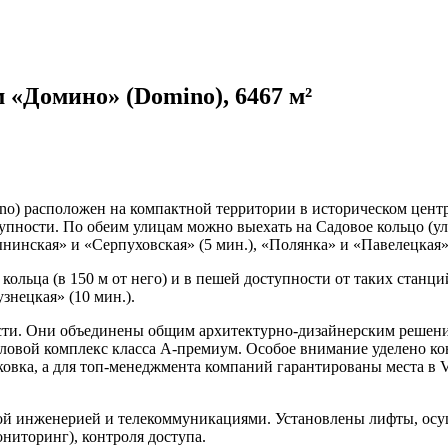
 «Домино» (Domino), 6467 м²
) расположен на компактной территории в историческом центр
упности. По обеим улицам можно выехать на Садовое кольцо (у
инская» и «Серпуховская» (5 мин.), «Полянка» и «Павелецкая» (
ьца (в 150 м от него) и в пешей доступности от таких станций
знецкая» (10 мин.).
и. Они объединены общим архитектурно-дизайнерским решение
ловой комплекс класса А-премиум. Особое внимание уделено ко
овка, а для топ-менеджмента компаний гарантированы места в V
ой инженерией и телекоммуникациями. Установлены лифты, ос
ниторинг), контроля доступа.