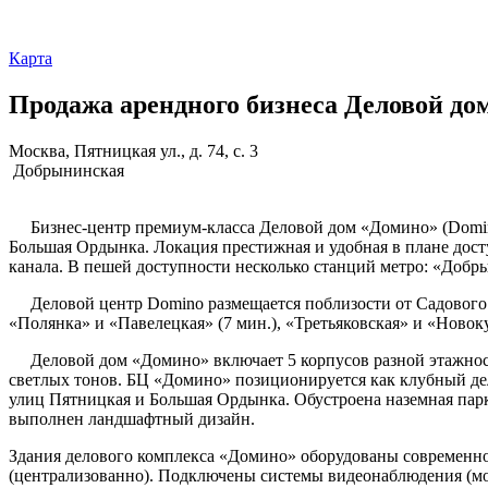
Карта
Продажа арендного бизнеса Деловой дом
Москва, Пятницкая ул., д. 74, с. 3
Добрынинская
Бизнес-центр премиум-класса Деловой дом «Домино» (Domino
Большая Ордынка. Локация престижная и удобная в плане дост
канала. В пешей доступности несколько станций метро: «Добрын
Деловой центр Domino размещается поблизости от Садового кол
«Полянка» и «Павелецкая» (7 мин.), «Третьяковская» и «Новоку
Деловой дом «Домино» включает 5 корпусов разной этажност
светлых тонов. БЦ «Домино» позиционируется как клубный де
улиц Пятницкая и Большая Ордынка. Обустроена наземная парк
выполнен ландшафтный дизайн.
Здания делового комплекса «Домино» оборудованы современн
(централизованно). Подключены системы видеонаблюдения (мо