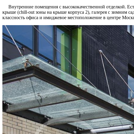
Внутренние помещения с высококачественной отделкой. Есть
крыше (chill-out зоны на крыше корпуса 2), галерея с зимни
классность офиса и имиджевое местоположение в центре Моск