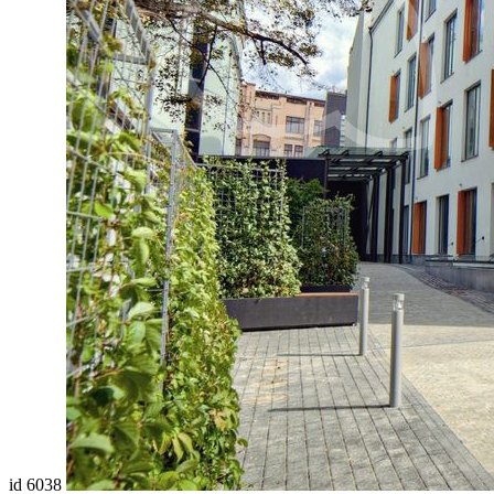
id 6038