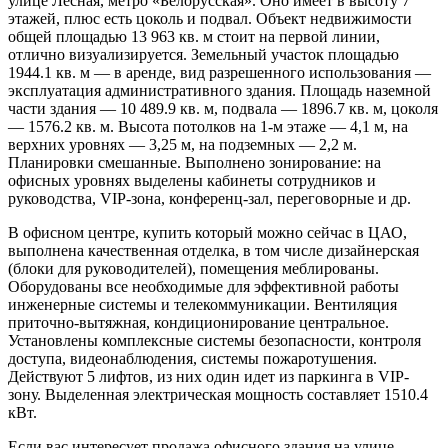
улице Лесная, метро «Белорусская». Оно имеет в высоту 7
этажей, плюс есть цоколь и подвал. Объект недвижимости
общей площадью 13 963 кв. м стоит на первой линии,
отлично визуализируется. Земельный участок площадью
1944.1 кв. м — в аренде, вид разрешенного использования —
эксплуатация административного здания. Площадь наземной
части здания — 10 489.9 кв. м, подвала — 1896.7 кв. м, цоколя
— 1576.2 кв. м. Высота потолков на 1-м этаже — 4,1 м, на
верхних уровнях — 3,25 м, на подземных — 2,2 м.
Планировки смешанные. Выполнено зонирование: на
офисных уровнях выделены кабинеты сотрудников и
руководства, VIP-зона, конференц-зал, переговорные и др.
В офисном центре, купить который можно сейчас в ЦАО,
выполнена качественная отделка, в том числе дизайнерская
(блоки для руководителей), помещения меблированы.
Оборудованы все необходимые для эффективной работы
инженерные системы и телекоммуникации. Вентиляция
приточно-вытяжная, кондиционирование центральное.
Установлены комплексные системы безопасности, контроля
доступа, видеонаблюдения, системы пожаротушения.
Действуют 5 лифтов, из них один идет из паркинга в VIP-
зону. Выделенная электрическая мощность составляет 1510.4
кВт.
Если вас интересует продажа офисного здания на улице