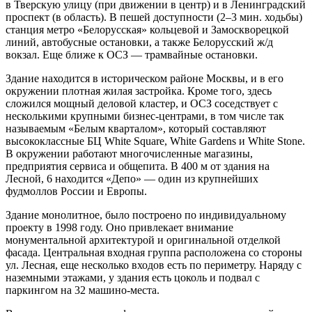
в Тверскую улицу (при движении в центр) и в Ленинградский
проспект (в область). В пешей доступности (2–3 мин. ходьбы)
станция метро «Белорусская» кольцевой и Замоскворецкой
линий, автобусные остановки, а также Белорусский ж/д
вокзал. Еще ближе к ОСЗ — трамвайные остановки.
Здание находится в историческом районе Москвы, и в его
окружении плотная жилая застройка. Кроме того, здесь
сложился мощный деловой кластер, и ОСЗ соседствует с
несколькими крупными бизнес-центрами, в том числе так
называемым «Белым кварталом», который составляют
высококлассные БЦ White Square, White Gardens и White Stone.
В окружении работают многочисленные магазины,
предприятия сервиса и общепита. В 400 м от здания на
Лесной, 6 находится «Депо» — один из крупнейших
фудмоллов России и Европы.
Здание монолитное, было построено по индивидуальному
проекту в 1998 году. Оно привлекает внимание
монументальной архитектурой и оригинальной отделкой
фасада. Центральная входная группа расположена со стороны
ул. Лесная, еще несколько входов есть по периметру. Наряду с
наземными этажами, у здания есть цоколь и подвал с
паркингом на 32 машино-места.