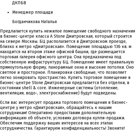
ДКПБВ
Менеджер площади
Богданчикова Наталья
Предлагается купить нежилое помещение свободного назначения
в бизнес-центре класса А Stоne Дмитровская, который строится
на севере Москвы. БЦ располагается в Дмитровском проезде,
близко к метро «Дмитровская». Помещение площадью 136 кв. м
находится на втором этаже офисной башни, где размещается
торговая галерея офисного центра. Она предназначена под
собственную инфраструктуру БЦ. Помещение имеет правильную
прямоугольную форму, панорамные окна и высокие потолки. Оно
светлое и просторное. Планировки свободные, что позволяет
легко зонировать пространство. Купить торговое помещение в
бизнес-центре Stоne Дмитровская предлагается без отделки, в
состоянии shell & core. Инженерные системы (отопление,
вентиляция, водо-, электроснабжение) будут подведены.
Если вас интересует продажа торгового помещения в бизнес-
центре у метро «Дмитровская», обращайтесь к нашим
сотрудникам! Оперативно предоставим дополнительную
информацию об объекте, условиях договора купли-продажи.
Обеспечим поддержку ваших интересов на всех этапах
сотрудничества. Гарантируем конфиденциальность! Звоните!