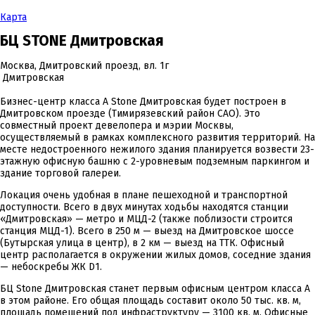
Карта
БЦ STONE Дмитровская
Москва, Дмитровский проезд, вл. 1г
Дмитровская
Бизнес-центр класса А Stоne Дмитровская будет построен в
Дмитровском проезде (Тимирязевский район САО). Это
совместный проект девелопера и мэрии Москвы,
осуществляемый в рамках комплексного развития территорий. На
месте недостроенного нежилого здания планируется возвести 23-
этажную офисную башню с 2-уровневым подземным паркингом и
здание торговой галереи.
Локация очень удобная в плане пешеходной и транспортной
доступности. Всего в двух минутах ходьбы находятся станции
«Дмитровская» — метро и МЦД-2 (также поблизости строится
станция МЦД-1). Всего в 250 м — выезд на Дмитровское шоссе
(Бутырская улица в центр), в 2 км — выезд на ТТК. Офисный
центр располагается в окружении жилых домов, соседние здания
— небоскребы ЖК D1.
БЦ Stоne Дмитровская станет первым офисным центром класса А
в этом районе. Его общая площадь составит около 50 тыс. кв. м,
площадь помещений под инфраструктуру — 3100 кв. м. Офисные