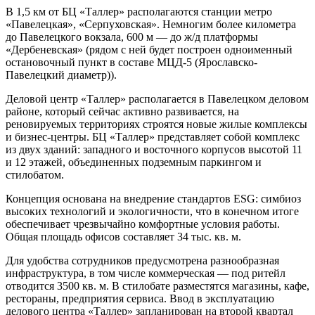
В 1,5 км от БЦ «Таллер» располагаются станции метро
«Павелецкая», «Серпуховская». Немногим более километра
до Павелецкого вокзала, 600 м — до ж/д платформы
«Дербеневская» (рядом с ней будет построен одноименный
остановочный пункт в составе МЦД-5 (Ярославско-
Павелецкий диаметр)).
Деловой центр «Таллер» располагается в Павелецком деловом
районе, который сейчас активно развивается, на
реновируемых территориях строятся новые жилые комплексы
и бизнес-центры. БЦ «Таллер» представляет собой комплекс
из двух зданий: западного и восточного корпусов высотой 11
и 12 этажей, объединенных подземным паркингом и
стилобатом.
Концепция основана на внедрение стандартов ESG: симбиоз
высоких технологий и экологичности, что в конечном итоге
обеспечивает чрезвычайно комфортные условия работы.
Общая площадь офисов составляет 34 тыс. кв. м.
Для удобства сотрудников предусмотрена разнообразная
инфраструктура, в том числе коммерческая — под ритейл
отводится 3500 кв. м. В стилобате разместятся магазины, кафе,
рестораны, предприятия сервиса. Ввод в эксплуатацию
делового центра «Таллер» запланирован на второй квартал