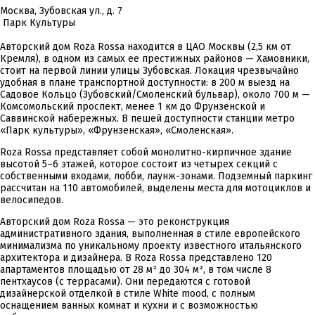
Москва, Зубовская ул., д. 7
Парк Культуры
Авторский дом Roza Rossa находится в ЦАО Москвы (2,5 км от
Кремля), в одном из самых ее престижных районов — Хамовники,
стоит на первой линии улицы Зубовская. Локация чрезвычайно
удобная в плане транспортной доступности: в 200 м выезд на
Садовое Кольцо (Зубовский/Смоленский бульвар), около 700 м —
Комсомольский проспект, менее 1 км до Фрунзенской и
Саввинской набережных. В пешей доступности станции метро
«Парк культуры», «Фрунзенская», «Смоленская».
Roza Rossa представляет собой монолитно-кирпичное здание
высотой 5–6 этажей, которое состоит из четырех секций с
собственными входами, лобби, лаунж-зонами. Подземный паркинг
рассчитан на 110 автомобилей, выделены места для мотоциклов и
велосипедов.
Авторский дом Roza Rossa — это реконструкция
административного здания, выполненная в стиле европейского
минимализма по уникальному проекту известного итальянского
архитектора и дизайнера. В Roza Rossa представлено 120
апартаментов площадью от 28 м² до 304 м², в том числе 8
пентхаусов (с террасами). Они передаются с готовой
дизайнерской отделкой в стиле White mood, с полным
оснащением ванных комнат и кухни и с возможностью