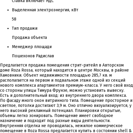
Ставка включает НДС
Выделенная электроэнергия, кВт
58
Тип продажи
Продажа объекта
Менеджер площади
Пошехонов Радислав
Предлагается продажа помещения стрит-ритейл в Авторском
доме Roza Rossa, который находится в центре Москвы, в районе
Хамовники. Объект недвижимости площадью 285,7 кв. м
располагается на первом и подвальном этаже одной из секций
нового комплекса апартаментов премиум-класса. У него свой вход
со стороны улицы Тимура Фрунзе, можно установить вывеску.
Есть и дополнительный вход: из внутреннего двора комплекса.
По фасаду много окон витринного типа. Помещение просторное и
светлое, потолки достигают 3,9 м. Оно отлично визуализируется, у
него высокий рекламный потенциал. Планировки открытые,
объемы легко зонировать. Помещение имеет свободное
назначение и подходит под разные виды деятельности.
Внутренняя отделка не проводилась, нежилое коммерческое
помещение в Roza Rossa предлагается купить в состоянии shell &