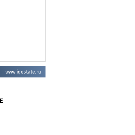
www.iqestate.ru
Е