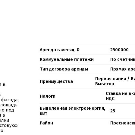
Аренда в месяц, ₽
2500000
Коммунальные платежи
По счетчи
Тип договора аренды
Прямая ар
Первая линия / В
Преимущества
Вывеска
я в
Ставка не в
о
Налоги
НДС
с фасада,
 Площадь
Выделенная электроэнергия,
но под
25
кВт
й в
олки
Район
Пресненск
стовую».
по