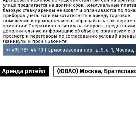
Арендовать нежилое помещения стрит-ритейл на Братис
улице предлагается на долгий срок. Коммунальные плате
базовую ставку аренды не входят и оплачиваются по пок
приборов учета. Если вы хотите снять в аренду торговое
помещение в проходном месте, обращайтесь к экспертам
компании! Оперативно ответим на вопросы, предоставим
дополнительную информацию об объекте, организуем его
просмотр и переговоры по согласованию условий аренды
(каникулы и проч.). Звоните!
+7 495 787-44-70 |
Ермолаевский пер., д. 5, с. 1, Москва,
Аренда ритейл
(ЮВАО) Москва, Братиславска