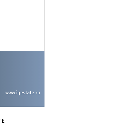
www.iqestate.ru
ТЕ