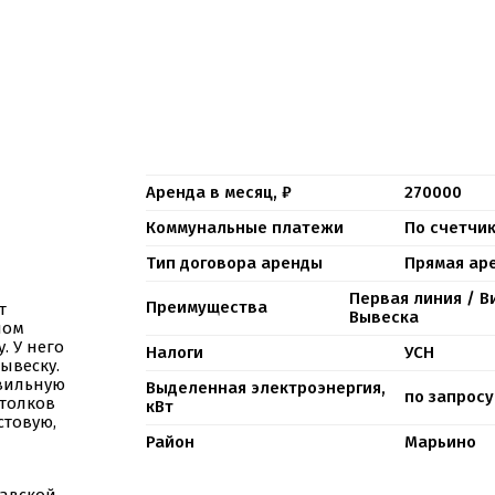
Аренда в месяц, ₽
270000
Коммунальные платежи
По счетчи
Тип договора аренды
Прямая ар
Первая линия / В
Преимущества
т
Вывеска
ном
. У него
Налоги
УСН
ывеску.
авильную
Выделенная электроэнергия,
по запросу
толков
кВт
стовую,
Район
Марьино