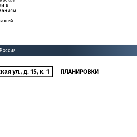
лавской
жи в
азаниям
 нашей
 Россия
я ул., д. 15, к. 1
ПЛАНИРОВКИ